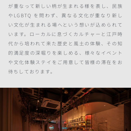
が重なって新しい柄が生まれる様を表し、民族
やLGBTQ を問わず、異なる文化が重なり新し
い文化が生まれる場へという想いが込められて
います。ローカルに息づくカルチャーと江戸時
代から培われて来た歴史と風土の体験、その知
的満足度の深堀りを楽しめる、様々なイベント
や文化体験ステイをご用意して皆様の滞在をお
待ちしております。