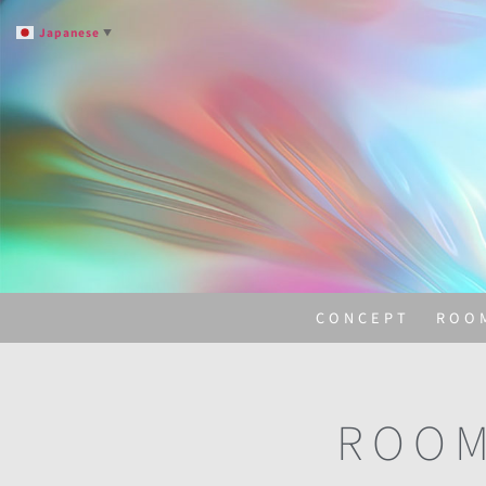
Japanese
▼
CONCEPT
ROO
ROO