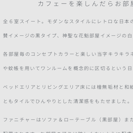
カフェーを楽しんだらお部
全６室スイート。モダンなスタイルにレトロな日本
賛イメージの黒タイプ、神聖な花魁部屋イメージの白
各部屋毎のコンセプトカラーと楽しい当字キラキラ
や蚊帳を用いてワンルームを概念的に区切るという日
ベッドエリアとリビングエリア床には檜無垢材と和
ともタイルでひんやりとした清潔感をもたせました。
ファニチャーはソファ＆ローテーブル（黒部屋）ま